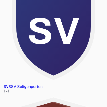
SV
SVS
SV Seligenporten
1
–
1