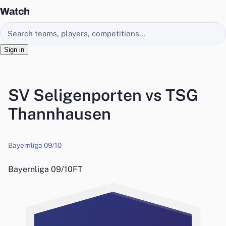
Watch
Search EasyChamp
Sign in
SV Seligenporten vs TSG
Thannhausen
Bayernliga 09/10
Bayernliga 09/10
FT